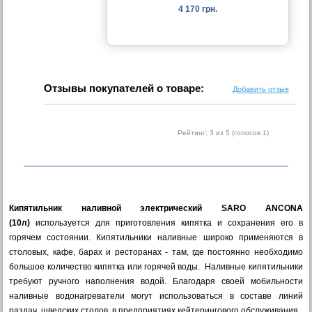
4 170 грн.
Отзывы покупателей о товаре:
Добавить отзыв
Рейтинг:
3
из 5 (голосов
1
)
Кипятильник наливной электрический SARO ANCONA
(10л)
используется для приготовления кипятка и сохранения его в
горячем состоянии. Кипятильники наливные широко применяются в
столовых, кафе, барах и ресторанах - там, где постоянно необходимо
большое количество кипятка или горячей воды. Наливные кипятильники
требуют ручного наполнения водой. Благодаря своей мобильности
наливные водонагреватели могут использоваться в составе линий
раздач, шведских столов, в предприятиях кейтерингового обслуживания.