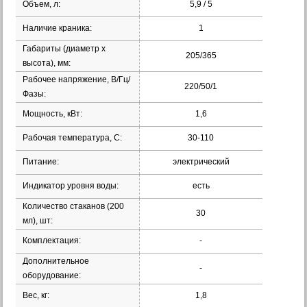
Объем, л:
5,9 / 5
Наличие краника:
1
Габариты (диаметр х
205/365
высота), мм:
Рабочее напряжение, В/Гц/
220/50/1
Фазы:
Мощность, кВт:
1,6
Рабочая температура, С:
30-110
Питание:
электрический
Индикатор уровня воды:
есть
Количество стаканов (200
30
мл), шт:
Комплектация:
-
Дополнительное
-
оборудование:
Вес, кг:
1,8