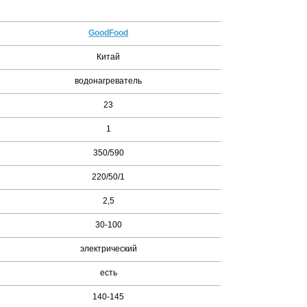
GoodFood
Китай
водонагреватель
23
1
350/590
220/50/1
2,5
30-100
электрический
есть
140-145