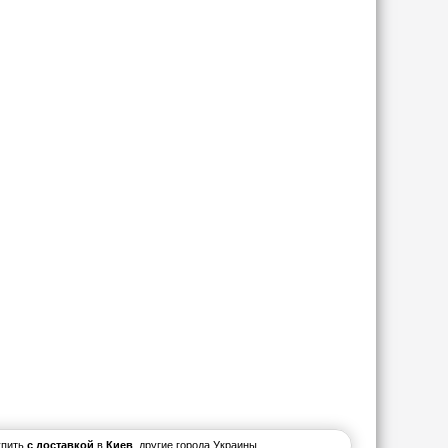
упить
с доставкой
в
Киев
, другие города Украины.