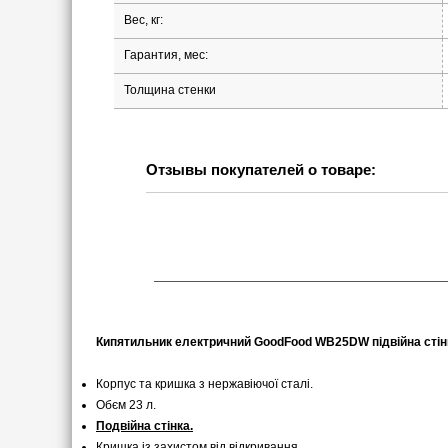
Вес, кг:
Гарантия, мес:
Толщина стенки
Отзывы покупателей о товаре:
Кипятильник електричний GoodFood WB25DW підвійна стін
Корпус та кришка з нержавіючої сталі.
Обєм 23 л.
Подвійна стінка.
Кришка із захистом від відкривання.