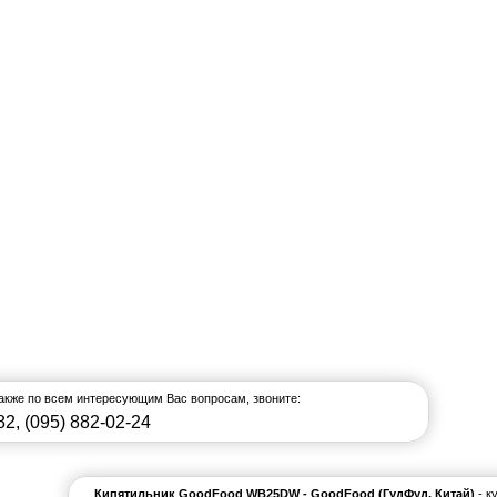
также по всем интересующим Вас вопросам, звоните:
82
,
(095) 882-02-24
Кипятильник GoodFood WB25DW - GoodFood (ГудФуд, Китай)
- к