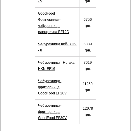
- 5
грн.
GoodFood
Фритюрниця-
6756
чебуречниця
грн.
електрична EF12D
Чебуречница Кий-В ФЧ
6889
- 8
грн.
Чебуречница Hurakan
7019
HKN-EF16
грн.
Чебуречница-
11259
фритюрница
грн.
GoodFood EF20V
Чебуречница-
12078
фритюрница
грн.
GoodFood EF30V