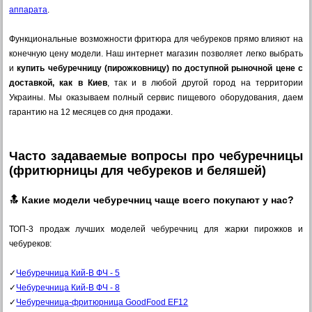
аппарата
.
Функциональные возможности фритюра для чебуреков прямо влияют на
конечную цену модели. Наш интернет магазин позволяет легко выбрать
и
купить чебуречницу (пирожковницу) по доступной рыночной цене с
доставкой, как в Киев
, так и в любой другой город на территории
Украины. Мы оказываем полный сервис пищевого оборудования, даем
гарантию на 12 месяцев со дня продажи.
Часто задаваемые вопросы про чебуречницы
(фритюрницы для чебуреков и беляшей)
🔝 Какие модели чебуречниц чаще всего покупают у нас?
ТОП-3 продаж лучших моделей чебуречниц для жарки пирожков и
чебуреков:
✓
Чебуречница Кий-В ФЧ - 5
✓
Чебуречница Кий-В ФЧ - 8
✓
Чебуречница-фритюрница GoodFood EF12