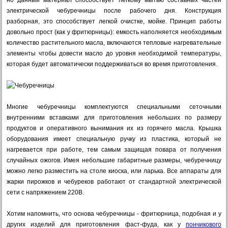
но данный материал способствует легкому мытью составных частей
электрической чебуречницы после рабочего дня. Конструкция
разборная, это способствует легкой очистке, мойке. Принцип работы
довольно прост (как у фритюрницы): емкость наполняется необходимым
количество растительного масла, включаются тепловые нагревательные
элементы чтобы довести масло до уровня необходимой температуры,
которая будет автоматически поддерживаться во время приготовления.
Многие чебуречницы комплектуются специальными сеточными
внутренними вставками для приготовления небольших по размеру
продуктов и оперативного вынимания их из горячего масла. Крышка
оборудования имеет специальную ручку из пластика, который не
нагревается при работе, тем самым защищая повара от получения
случайных ожогов. Имея небольшие габаритные размеры, чебуречницу
можно легко разместить на столе киоска, или ларька. Все аппараты для
жарки пирожков и чебуреков работают от стандартной электрической
сети с напряжением 220В.
Хотим напомнить, что основа чебуречницы - фритюрница, подобная и у
других изделий для приготовления фаст-фуда, как у
пончикового