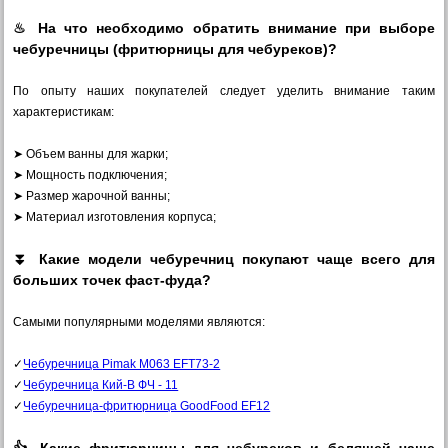
♨ На что необходимо обратить внимание при выборе
чебуречницы (фритюрницы для чебуреков)?
По опыту наших покупателей следует уделить внимание таким
характеристикам:
➤ Объем ванны для жарки;
➤ Мощность подключения;
➤ Размер жарочной ванны;
➤ Материал изготовления корпуса;
⏬ Какие модели чебуречниц покупают чаще всего для
больших точек фаст-фуда?
Самыми популярными моделями являются:
✓
Чебуречница Pimak М063 EFT73-2
✓
Чебуречница Кий-В ФЧ - 11
✓
Чебуречница-фритюрница GoodFood EF12