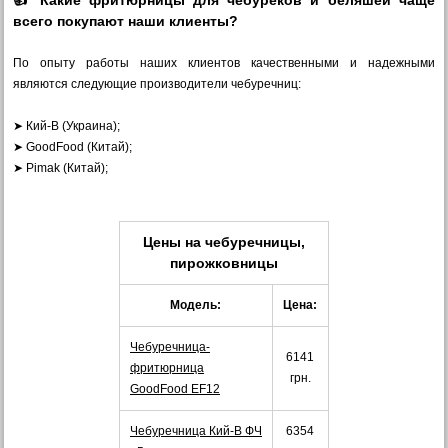
👍 Какие фритюрницы для чебуреков и беляшей чаще
всего покупают наши клиенты?
По опыту работы наших клиентов качественными и надежными
являются следующие производители чебуречниц:
➤ Кий-В (Украина);
➤ GoodFood (Китай);
➤ Pimak (Китай);
Цены на
чебуречницы,
пирожковницы
Модель:
Цена:
Чебуречница-
6141
фритюрница
грн.
GoodFood EF12
Чебуречница Кий-В ФЧ
6354