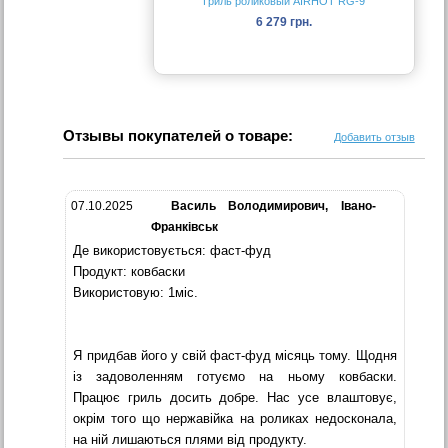
Гриль роликовый AIRHOT RG-9
6 279 грн.
Отзывы покупателей о товаре:
Добавить отзыв
07.10.2025
Василь Володимирович, Івано-
Франківськ
Де використовується: фаст-фуд
Продукт: ковбаски
Використовую: 1міс.
Я придбав його у свій фаст-фуд місяць тому. Щодня
із задоволенням готуємо на ньому ковбаски.
Працює гриль досить добре. Нас усе влаштовує,
окрім того що нержавійка на роликах недосконала,
на ній лишаються плями від продукту.