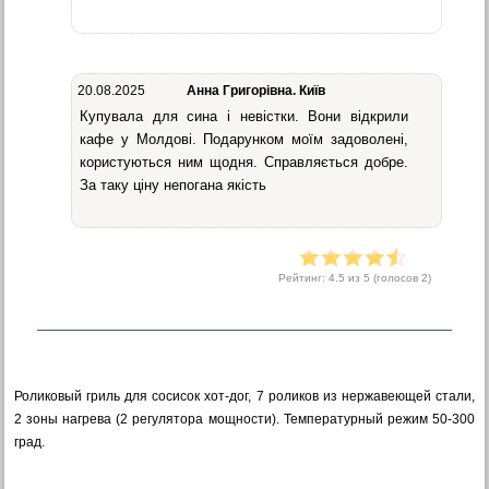
20.08.2025
Анна Григорівна. Київ
Купувала для сина і невістки. Вони відкрили
кафе у Молдові. Подарунком моїм задоволені,
користуються ним щодня. Справляється добре.
За таку ціну непогана якість
Рейтинг:
4.5
из 5 (голосов
2
)
Роликовый гриль для сосисок хот-дог, 7 роликов из нержавеющей стали,
2 зоны нагрева (2 регулятора мощности). Температурный режим 50-300
град.