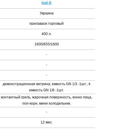
Кий-В
Украина
прилаваок торговый
400 л.
1600/655/1600
-
-
-
демонстрационная витрина; емкость GN 1/3 -1шт.; 4
емкость GN 1/6 -1шт.
контактный гриль, жарочная поверхность, конно пица,
поп-корн, мини холодильник.
-
12 мес.