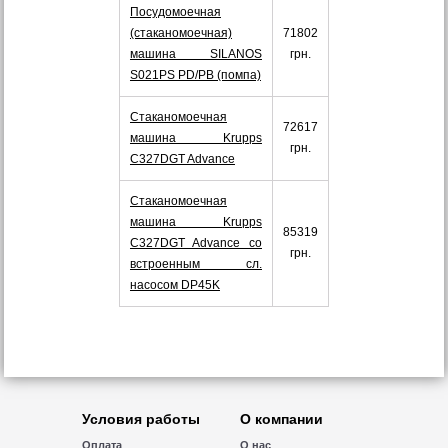
Посудомоечная
(стаканомоечная)
71802
машина SILANOS
грн.
S021PS PD/PB (помпа)
Стаканомоечная
72617
машина Krupps
грн.
C327DGT Advance
Стаканомоечная
машина Krupps
85319
C327DGT Advance со
грн.
встроенным сл.
насосом DP45K
Условия работы
О компании
Оплата
О нас