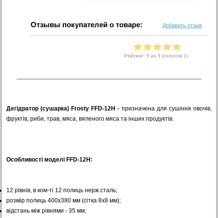
Отзывы покупателей о товаре:
Добавить отзыв
Рейтинг:
5
из 5 (голосов
1
)
Дегідратор (сушарка) Frosty FFD-12H -
призначена для сушіння овочів,
фруктів, риби, трав, мяса, вяленого мяса та інших продуктів.
Особливості моделі FFD-12H:
12 рівнів, в ком-ті 12 полиць нерж.сталь;
розмір полиць 400х380 мм (сітка 8х8 мм);
відстань між рівнями - 35 мм;