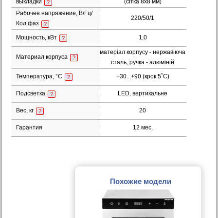
выкладки
(сітка 8х8 мм)
?
Рабочее напряжение, В/Гц/
220/50/1
Кол.фаз
?
Мощность, кВт
1,0
?
матеріал корпусу - нержавіюча
Материал корпуса
?
сталь, ручка - алюміній
Температура, °С
+30...+90 (крок 5˚С)
?
Подсветка
LED, вертикальне
?
Вес, кг
20
?
Гарантия
12 мес.
Похожие модели