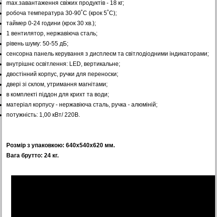
max.завантаження свіжих продуктів - 18 кг;
робоча температура 30-90˚С (крок 5˚С);
таймер 0-24 години (крок 30 хв.);
1 вентилятор, нержавіюча сталь;
рівень шуму: 50-55 дБ;
сенсорна панель керування з дисплеєм та світлодіодними індикаторами;
внутрішнє освітлення: LED, вертикальне;
двостінний корпус, ручки для переноски;
двері зі склом, утримання магнітами;
в комплекті піддон для крихт та води;
матеріал корпусу - нержавіюча сталь, ручка - алюміній;
потужність: 1,00 кВт/ 220В.
Розмір з упаковкою: 640х540х620 мм.
Вага брутто: 24 кг.