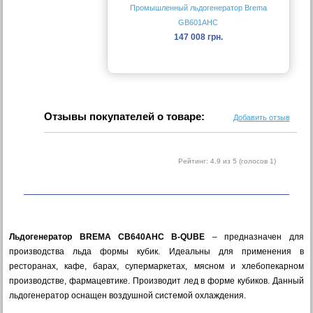
Промышленный льдогенератор Brema
GB601AHC
147 008 грн.
Отзывы покупателей о товаре:
Добавить отзыв
Рейтинг:
4.9
из 5 (голосов
1
)
Льдогенератор BREMA CB640AHC B-QUBE
– предназначен для
производства льда формы кубик. Идеальны для применения в
ресторанах, кафе, барах, супермаркетах, мясном и хлебопекарном
производстве, фармацевтике. Производит лед в форме кубиков. Данный
льдогенератор оснащен воздушной системой охлаждения.