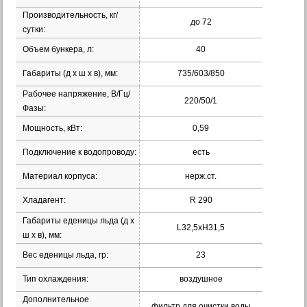
Производительность, кг/
до 72
сутки:
Объем бункера, л:
40
Габариты (д х ш х в), мм:
735/603/850
Рабочее напряжение, В/Гц/
220/50/1
Фазы:
Мощность, кВт:
0,59
Подключение к водопроводу:
есть
Материал корпуса:
нерж.ст.
Хладагент:
R 290
Габариты еденицы льда (д х
L32,5хH31,5
ш х в), мм:
Вес еденицы льда, гр:
23
Тип охлаждения:
воздушное
Дополнительное
фильтр для очистки воды