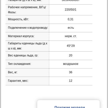
Габариты (д х ш х в), мм:
385x468x607
Рабочее напряжение, В/Гц/
220/50/1
Фазы:
Мощность, кВт:
0,31
Подключение к водопроводу:
есть
Материал корпуса:
нерж. ст.
Габариты еденицы льда (д х
45*29
ш х в), мм:
Вес еденицы льда, гр:
20
Тип охлаждения:
воздушное
Вес, кг:
36
Гарантия, мес:
12
Похожие модели