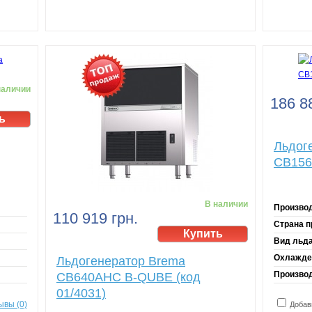
наличии
186 8
Льдог
CB156
В наличии
Произво
110 919 грн.
Страна п
Вид льда
Охлажде
Льдогенератор Brema
Производ
CB640AHC B-QUBE (код
01/4031)
ывы (0)
Добав