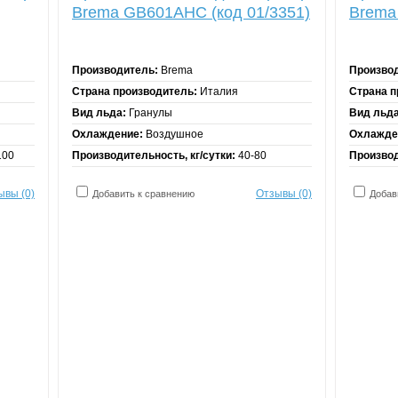
Brema GB601AHC (код 01/3351)
Brema
Производитель:
Brema
Произво
Страна производитель:
Италия
Страна п
Вид льда:
Гранулы
Вид льда
Охлаждение:
Воздушное
Охлажде
100
Производительность, кг/сутки:
40-80
Производ
ывы (0)
Отзывы (0)
Добавить к сравнению
Добав