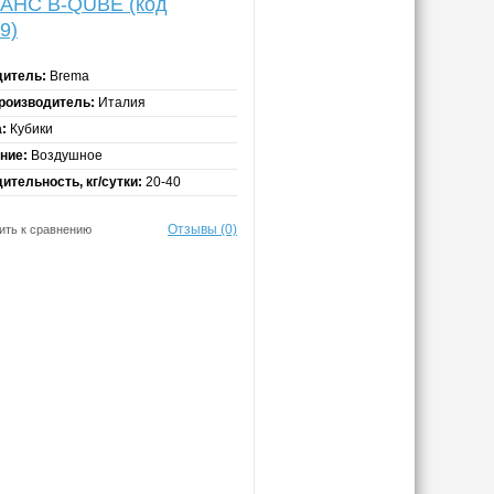
AHC B-QUBE (код
9)
дитель:
Brema
роизводитель:
Италия
:
Кубики
ние:
Воздушное
ительность, кг/сутки:
20-40
Отзывы (0)
ить к сравнению