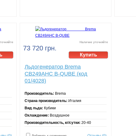
точняйте
Наличие уточняйте
73 720 грн.
Льдогенератор Brema
CB249AHC B-QUBE (код
01/4028)
Производитель:
Brema
Страна производитель:
Италия
Вид льда:
Кубики
Охлаждение:
Воздушное
Производительность, кг/сутки:
20-40
ывы (0)
Отзывы (0)
Добавить к сравнению