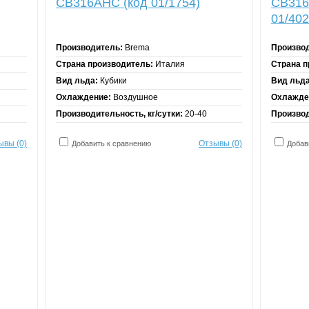
CB316AHC (код 01/1754)
CB316
01/402
Производитель:
Brema
Произво
Страна производитель:
Италия
Страна п
Вид льда:
Кубики
Вид льда
Охлаждение:
Воздушное
Охлажде
Производительность, кг/сутки:
20-40
Производ
ывы (0)
Отзывы (0)
Добавить к сравнению
Добав