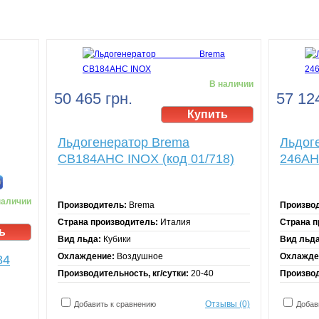
В наличии
50 465 грн.
57 124
Льдогенератор Brema
Льдог
CB184AHC INOX (код 01/718)
246AHC
наличии
Производитель:
Brema
Произво
Страна производитель:
Италия
Страна п
Вид льда:
Кубики
Вид льда
Охлаждение:
Воздушное
Охлажде
84
Производительность, кг/сутки:
20-40
Производ
Отзывы (0)
Добавить к сравнению
Добав