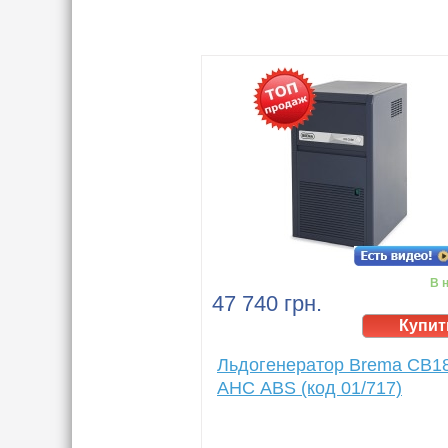
В 
47 740 грн.
Льдогенератор Brema CB1
АHC АВS (код 01/717)