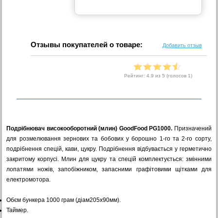
Отзывы покупателей о товаре:
Добавить отзыв
Рейтинг:
4.9
из 5 (голосов
1
)
Подрібнювач високооборотний (млин) GoodFood PG1000.
Призначений
для розмелювання зернових та бобових у борошно 1-го та 2-го сорту,
подрібнення спецій, кави, цукру. Подрібнення відбувається у герметично
закритому корпусі. Млин для цукру та спецій комплектується: змінними
лопатями ножів, запобіжником, запасними графітовими щітками для
електромотора.
Обєм бункера 1000 грам (діам205х90мм).
Таймер.