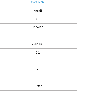
EWT INOX
Китай
20
118-480
-
220/50/1
1,1
-
-
-
12 мес.