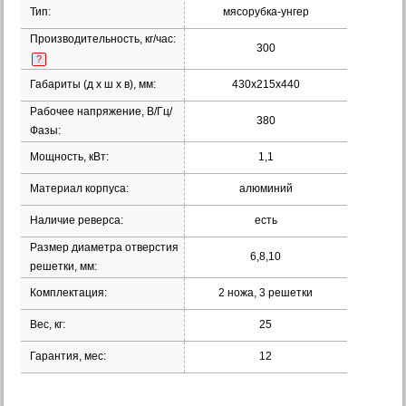
Тип:
мясорубка-унгер
Производительность, кг/час:
300
?
Габариты (д х ш х в), мм:
430х215х440
Рабочее напряжение, В/Гц/
380
Фазы:
Мощность, кВт:
1,1
Материал корпуса:
алюминий
Наличие реверса:
есть
Размер диаметра отверстия
6,8,10
решетки, мм:
Комплектация:
2 ножа, 3 решетки
Вес, кг:
25
Гарантия, мес:
12