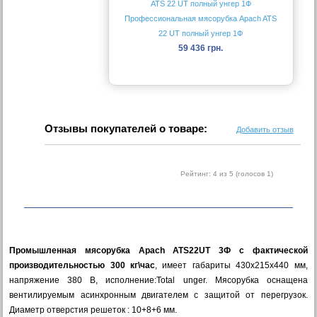
Профессиональная мясорубка Apach ATS
22 UT полный унгер 1Ф
59 436 грн.
Отзывы покупателей о товаре:
Добавить отзыв
Рейтинг:
4
из 5 (голосов
1
)
Промышленная мясорубка Apach ATS22UT 3Ф с фактической
производительностью 300 кг\час
, имеет габариты 430х215х440 мм,
напряжение 380 В, исполнение:Total unger. Мясорубка оснащена
вентилируемым асинхронным двигателем с защитой от перегрузок.
Диаметр отверстия решеток : 10+8+6 мм.