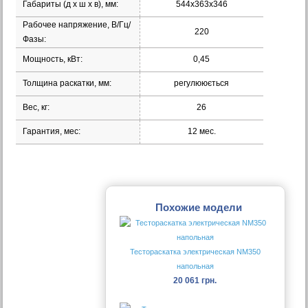
Габариты (д х ш х в), мм:
544х363х346
Рабочее напряжение, В/Гц/
220
Фазы:
Мощность, кВт:
0,45
Толщина раскатки, мм:
регулююється
Вес, кг:
26
Гарантия, мес:
12 мес.
Похожие модели
Тестораскатка электрическая NM350
напольная
20 061 грн.