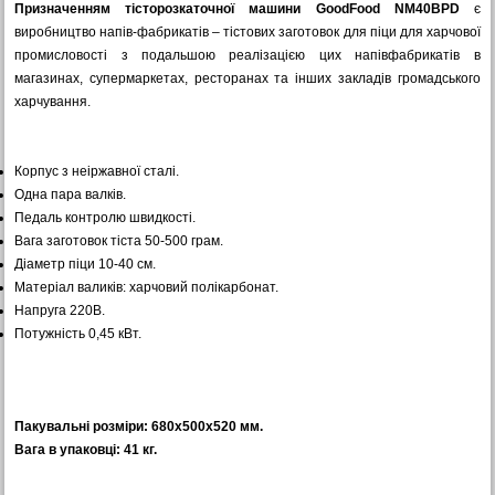
Призначенням тісторозкаточної машини GoodFood NM40BPD
є
виробництво напів-фабрикатів – тістових заготовок для піци для харчової
промисловості з подальшою реалізацією цих напівфабрикатів в
магазинах, супермаркетах, ресторанах та інших закладів громадського
харчування.
Корпус з неіржавної сталі.
Одна пара валків.
Педаль контролю швидкості.
Вага заготовок тіста 50-500 грам.
Діаметр піци 10-40 см.
Матеріал валиків: харчовий полікарбонат.
Напруга 220В.
Потужність 0,45 кВт.
Пакувальні розміри: 680х500х520 мм.
Вага в упаковці: 41 кг.