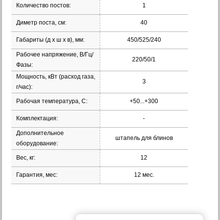
Количество постов:
1
Диметр поста, см:
40
Габариты (д х ш х в), мм:
450/525/240
Рабочее напряжение, В/Гц/
220/50/1
Фазы:
Мощность, кВт (расход газа,
3
г/час):
Рабочая температура, С:
+50...+300
Комплектация:
-
Дополнительное
штапель для блинов
оборудование:
Вес, кг:
12
Гарантия, мес:
12 мес.