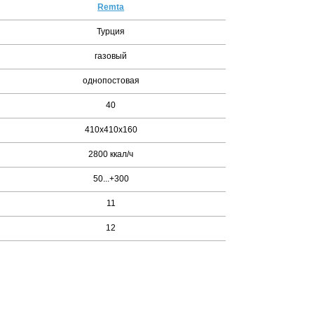
Remta
Турция
газовый
однопостовая
40
410х410х160
2800 ккал/ч
50...+300
11
12