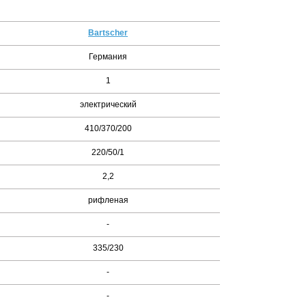
Bartscher
Германия
1
электрический
410/370/200
220/50/1
2,2
рифленая
-
335/230
-
-