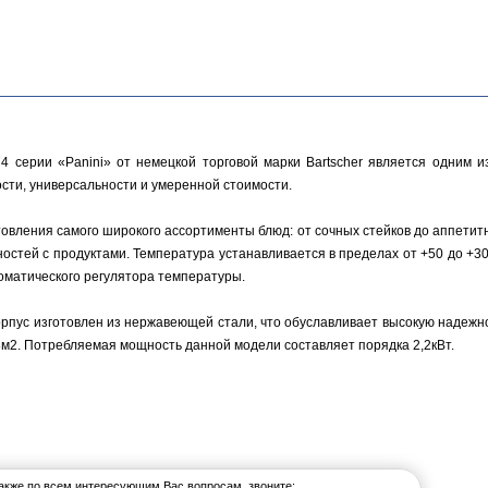
74 серии «Panini» от немецкой торговой марки Bartscher является одним 
сти, универсальности и умеренной стоимости.
овления самого широкого ассортименты блюд: от сочных стейков до аппетитн
ностей с продуктами. Температура устанавливается в пределах от +50 до +3
втоматического регулятора температуры.
рпус изготовлен из нержавеющей стали, что обуславливает высокую надеж
8м2. Потребляемая мощность данной модели составляет порядка 2,2кВт.
также по всем интересующим Вас вопросам, звоните: