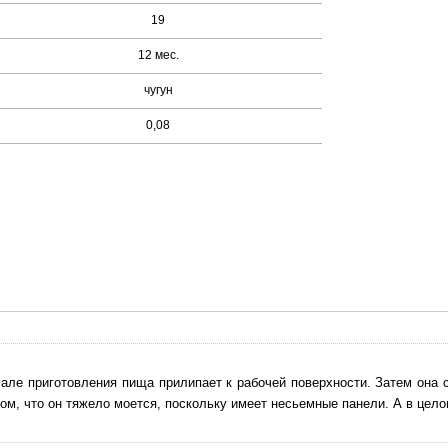
19
12 мес.
чугун
0,08
чале приготовления пища прилипает к рабочей поверхности. Затем она с
ом, что он тяжело моется, поскольку имеет несьемные панели. А в цело