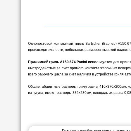
Однопостовой контактный гриль Bartscher (Барчер) A150.6
производительности, небольших размеров, высокой надежно
Прижимной гриль A150.674 Panini используется
для пригот
быстродействие за счет прямого контакта жарочных поверх
всего рабочего цикла за счет наличия в устройстве гриля а
Общие габаритные размеры гриля равны 410х370х200мм, ко
из чугуна, имеют размеры 335х230мм, площадь их равна 0,0
По вопросу приобретения данного товара, а 