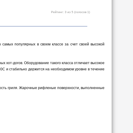
Рейтинг:
3
из 5 (голосов
1
)
из самых популярных в своем классе за счет своей высокой
ых хот-догов. Оборудование такого класса отличает высокое
00С и стабильно держится на необходимом уровне в течение
ность гриля. Жарочные рифленые поверхности, выполненные