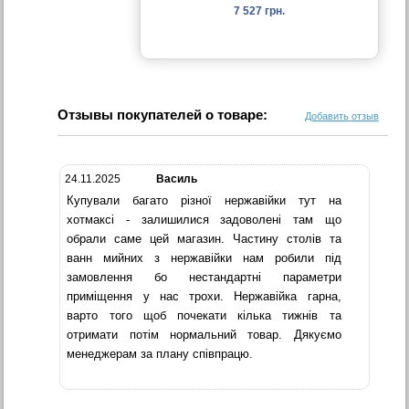
7 527 грн.
Отзывы покупателей о товаре:
Добавить отзыв
24.11.2025
Василь
Купували багато різної нержавійки тут на
хотмаксі - залишилися задоволені там що
обрали саме цей магазин. Частину столів та
ванн мийних з нержавійки нам робили під
замовлення бо нестандартні параметри
приміщення у нас трохи. Нержавійка гарна,
варто того щоб почекати кілька тижнів та
отримати потім нормальний товар. Дякуємо
менеджерам за плану співпрацю.