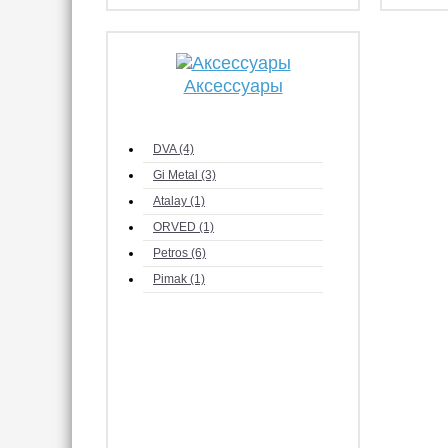
Аксессуары
DVA (4)
Gi Metal (3)
Atalay (1)
ORVED (1)
Petros (6)
Pimak (1)
Robot Coupe (8)
Gooder (9)
Кий-В (2)
HENDI (8)
HURAKAN (1)
FROSTY (2)