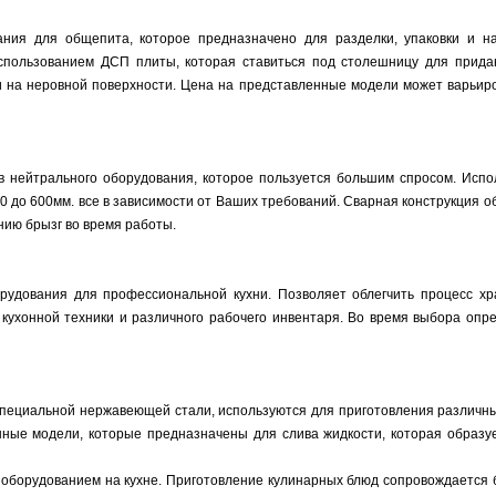
ния для общепита, которое предназначено для разделки, упаковки и н
спользованием ДСП плиты, которая ставиться под столешницу для прида
и на неровной поверхности. Цена на представленные модели может варьиро
нейтрального оборудования, которое пользуется большим спросом. Испол
200 до 600мм. все в зависимости от Ваших требований. Сварная конструкция 
нию брызг во время работы.
удования для профессиональной кухни. Позволяет облегчить процесс хр
кухонной техники и различного рабочего инвентаря. Во время выбора опре
специальной нержавеющей стали, используются для приготовления различных
ые модели, которые предназначены для слива жидкости, которая образуе
оборудованием на кухне. Приготовление кулинарных блюд сопровождается 