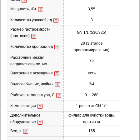
Фазы
?
Мощность, кВт
3,55
?
Количество уровней,ед
3
?
Размер гастроемкости
GN 1/1 (530/325)
(противня)
?
20 (3 этапов
Количество програм, ед
?
программирования)
Расстояние между
75
направляющими, мм
Внутреннее освещение
есть
?
Водоснабжение, дюймы
3/4
?
Рабочая температура, С
0...+260
?
Комплектация
1 решетка GN 1/1
?
Дополнительное
фильтр для очистки воды,
оборудование
противни
?
Вес, кг
165
?