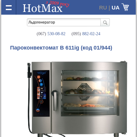
RU |
UA
(067)
530-08-82
(095)
882-02-24
Пароконвектомат B 611ig
(код 01/944)