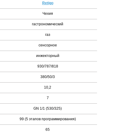
Retigo
Чехия
гастрономический
газ
сенсорное
инжекторный
930/787/818
380/50/3
10,2
7
GN 1/1 (530/325)
99 (5 этапов программирования)
65