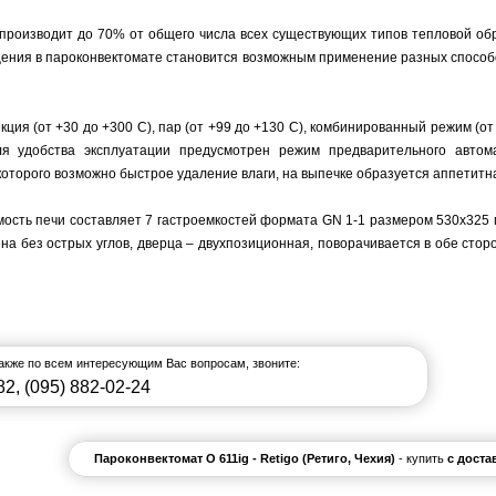
 производит до 70% от общего числа всех существующих типов тепловой об
щения в пароконвектомате становится возможным применение разных способов
екция (от +30 до +300 С), пар (от +99 до +130 С), комбинированный режим (
я удобства эксплуатации предусмотрен режим предварительного автома
 которого возможно быстрое удаление влаги, на выпечке образуется аппетит
ость печи составляет 7 гастроемкостей формата GN 1-1 размером 530х325 
на без острых углов, дверца – двухпозиционная, поворачивается в обе стор
также по всем интересующим Вас вопросам, звоните:
82
,
(095) 882-02-24
Пароконвектомат О 611ig - Retigo (Ретиго, Чехия)
- купить
с доста