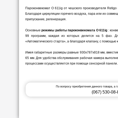
Пароконвекомат O 611ig от чешского производителя Retigo
Благодаря циркуляции горячего воздуха, пара или их совме
припускание, регенерация.
Основные
режимы работы пароконвекомата O 611ig
: конв
99 программ, каждая из которых делится на 5 фаз. Дл
«Автоматического старта», а благодаря клапану, с помощью
Имея габаритные размеры равные 930х787х818 мм, вместим
65 мм. Для удобства обслуживания рабочая камера выполне
процессами осуществляется при помощи сенсорной панели.
По вопросу приобретения данного товара, а 
(067) 530-08-