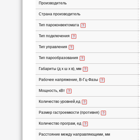
Производитель
Страна производитель
Тип пароконвектомата
?
Тип подключения
?
Тип управления
?
Тип парообразования
?
Габариты (д х ш x в), мм
?
Рабочее напряжение, В-Гц-Фазы
?
Мощность, кВт
?
Количество уровней,ед
?
Размер гастроемкости (противня)
?
Количество програм, ед
?
Расстояние между направляющими, мм