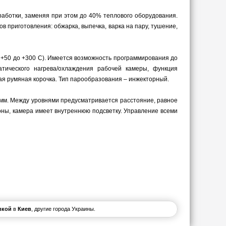
работки, заменяя при этом до 40% теплового оборудования.
 приготовления: обжарка, выпечка, варка на пару, тушение,
от +50 до +300 С). Имеется возможность программирования до
тического нагрева/охлаждения рабочей камеры, функция
ная румяная корочка. Тип парообразования – инжекторный.
мм. Между уровнями предусматривается расстояние, равное
оны, камера имеет внутреннюю подсветку. Управление всеми
вкой
в
Киев
, другие города Украины.