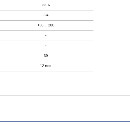
есть
3/4
+30...+280
-
-
39
12 мес.