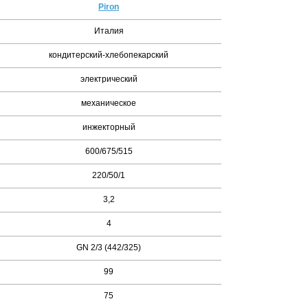
Piron
Италия
кондитерский-хлебопекарский
электрический
механическое
инжекторный
600/675/515
220/50/1
3,2
4
GN 2/3 (442/325)
99
75