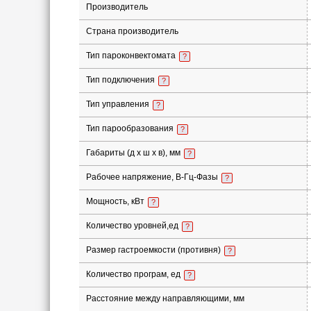
Производитель
Страна производитель
Тип пароконвектомата
?
Тип подключения
?
Тип управления
?
Тип парообразования
?
Габариты (д х ш x в), мм
?
Рабочее напряжение, В-Гц-Фазы
?
Мощность, кВт
?
Количество уровней,ед
?
Размер гастроемкости (противня)
?
Количество програм, ед
?
Расстояние между направляющими, мм