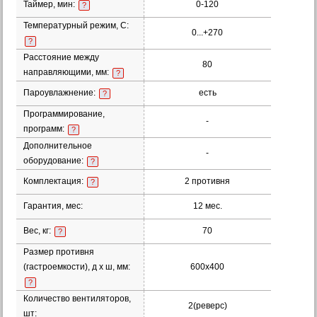
Таймер, мин:
0-120
?
Температурный режим, С:
0...+270
?
Расстояние между
80
направляющими, мм:
?
Пароувлажнение:
есть
?
Программирование,
-
программ:
?
Дополнительное
-
оборудование:
?
Комплектация:
2 противня
?
Гарантия, мес:
12 мес.
Вес, кг:
70
?
Размер противня
(гастроемкости), д х ш, мм:
600х400
?
Количество вентиляторов,
2(реверс)
шт: