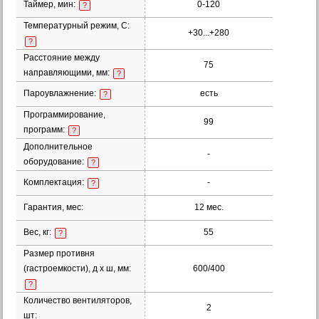
Таймер, мин:
0-120
?
Температурный режим, С:
+30...+280
?
Расстояние между
75
направляющими, мм:
?
Пароувлажнение:
есть
?
Программирование,
99
программ:
?
Дополнительное
-
оборудование:
?
Комплектация:
-
?
Гарантия, мес:
12 мес.
Вес, кг:
55
?
Размер противня
(гастроемкости), д х ш, мм:
600/400
?
Количество вентиляторов,
2
шт: