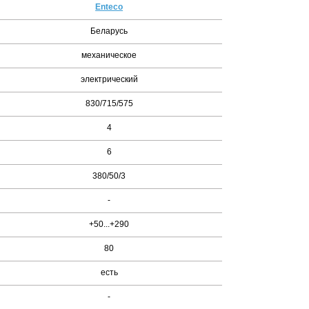
Enteco
Беларусь
механическое
электрический
830/715/575
4
6
380/50/3
-
+50...+290
80
есть
-