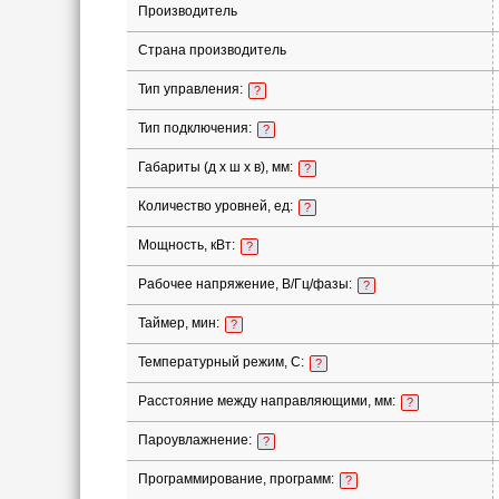
Производитель
Страна производитель
Тип управления:
?
Тип подключения:
?
Габариты (д х ш х в), мм:
?
Количество уровней, ед:
?
Мощность, кВт:
?
Рабочее напряжение, В/Гц/фазы:
?
Таймер, мин:
?
Температурный режим, С:
?
Расстояние между направляющими, мм:
?
Пароувлажнение:
?
Программирование, программ:
?