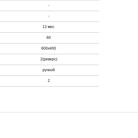
-
-
12 мес.
60
600х400
2(реверс)
ручной
2