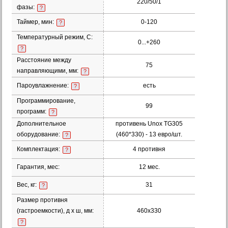
220/50/1
фазы:
?
Таймер, мин:
0-120
?
Температурный режим, С:
0...+260
?
Расстояние между
75
направляющими, мм:
?
Пароувлажнение:
есть
?
Программирование,
99
программ:
?
Дополнительное
противень Unox TG305
оборудование:
(460*330) - 13 евро/шт.
?
Комплектация:
4 противня
?
Гарантия, мес:
12 мес.
Вес, кг:
31
?
Размер противня
(гастроемкости), д х ш, мм:
460x330
?