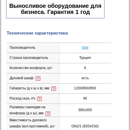
Выносливое оборудование для
бизнеса. Гарантия 1 год
Технические характеристики
Производитель
Ozti
Страна производитель
Турция
Количество конфорок, шт:
6
Духовой шкаф:
есть
?
Габариты (д х ш х в), мм:
1200/900/850
?
Расход газа, г/ч:
46
?
Размеры накладки на
380х300
конфорку (д х ш), мм:
?
Вместимость духового
шкафа (кол.противней), шт:
GN2/1 (650х530)