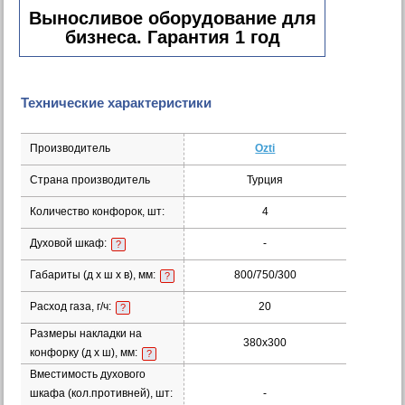
Выносливое оборудование для
бизнеса. Гарантия 1 год
Технические характеристики
Производитель
Ozti
Страна производитель
Турция
Количество конфорок, шт:
4
Духовой шкаф:
-
?
Габариты (д х ш х в), мм:
800/750/300
?
Расход газа, г/ч:
20
?
Размеры накладки на
380х300
конфорку (д х ш), мм:
?
Вместимость духового
шкафа (кол.противней), шт:
-