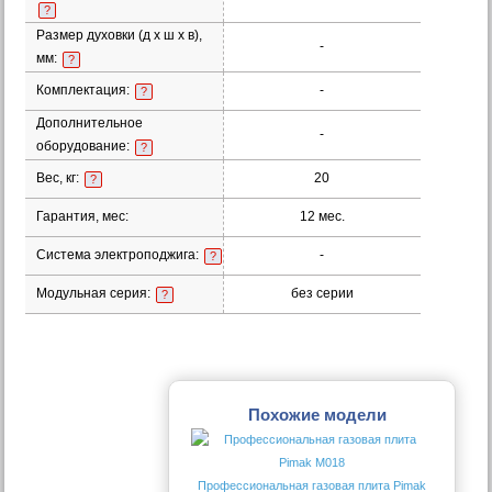
?
Размер духовки (д х ш х в),
-
мм:
?
Комплектация:
-
?
Дополнительное
-
оборудование:
?
Вес, кг:
20
?
Гарантия, мес:
12 мес.
Система электроподжига:
-
?
Модульная серия:
без серии
?
Похожие модели
Профессиональная газовая плита Pimak