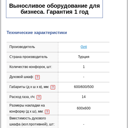
Выносливое оборудование для
бизнеса. Гарантия 1 год
Технические характеристики
Производитель
Ozti
Страна производитель
Турция
Количество конфорок, шт:
1
Духовой шкаф:
-
?
Габариты (д х ш х в), мм:
600/600/500
?
Расход газа, г/ч:
14
?
Размеры накладки на
600х600
конфорку (д х ш), мм:
?
Вместимость духового
шкафа (кол.противней), шт:
-