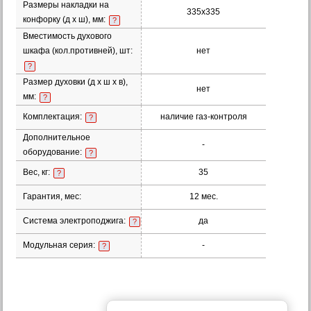
Размеры накладки на
335х335
конфорку (д х ш), мм:
?
Вместимость духового
шкафа (кол.противней), шт:
нет
?
Размер духовки (д х ш х в),
нет
мм:
?
Комплектация:
наличие газ-контроля
?
Дополнительное
-
оборудование:
?
Вес, кг:
35
?
Гарантия, мес:
12 мес.
Система электроподжига:
да
?
Модульная серия:
-
?