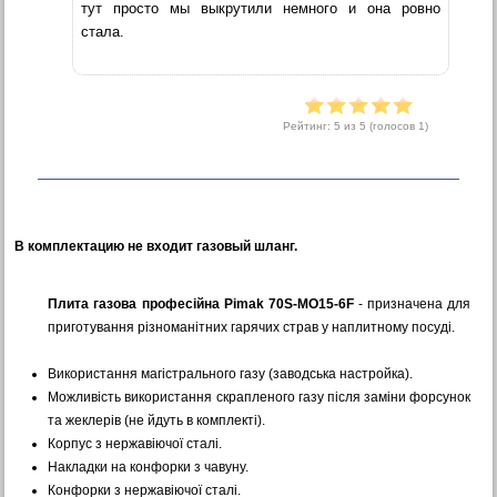
тут просто мы выкрутили немного и она ровно
стала.
Рейтинг:
5
из 5 (голосов
1
)
В комплектацию не входит газовый шланг.
Плита газова професійна Pimak 70S-МО15-6F
- призначена для
приготування різноманітних гарячих страв у наплитному посуді.
Використання магістрального газу (заводська настройка).
Можливість використання скрапленого газу після заміни форсунок
та жеклерів (не йдуть в комплекті).
Корпус з нержавіючої сталі.
Накладки на конфорки з чавуну.
Конфорки з нержавіючої сталі.