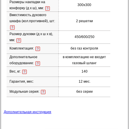
Размеры накладки на
300х300
конфорку (д х ш), мм:
?
Вместимость духового
шкафа (кол.противней), шт:
2 решетки
?
Размер духовки (д х ш х в),
450/600/250
мм:
?
Комплектация:
без газ контроля
?
Дополнительное
в комплектацию не входит
оборудование:
газовый шланг
?
Вес, кг:
140
?
Гарантия, мес:
12 мес.
Модульная серия:
без серии
?
Дополнительная инструкция