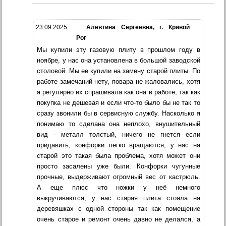
23.09.2025
Алевтина Сергеевна, г. Кривой
Рог
Мы купили эту газовую плиту в прошлом году в
ноябре, у нас она установлена в большой заводской
столовой. Мы ее купили на замену старой плиты. По
работе замечаний нету, повара не жаловались, хотя
я регулярно их спрашивала как она в работе, так как
покупка не дешевая и если что-то было бы не так то
сразу звонили бы в сервисную службу. Насколько я
понимаю то сделана она неплохо, внушительный
вид - металл толстый, ничего не гнется если
придавить, конфорки легко вращаются, у нас на
старой это такая была проблема, хотя может они
просто засалены уже были. Конфорки чугунные
прочные, выдерживают огромный вес от кастрюль.
А еще плюс что ножки у неё немного
выкручиваются, у нас старая плита стояла на
деревяшках с одной стороны так как помещение
очень старое и ремонт очень давно не делался, а