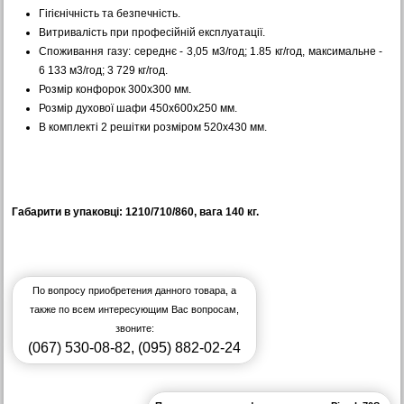
Гігієнічність та безпечність.
Витривалість при професійній експлуатації.
Споживання газу: середнє - 3,05 м3/год; 1.85 кг/год, максимальне -
6 133 м3/год; 3 729 кг/год.
Розмір конфорок 300х300 мм.
Розмір духової шафи 450х600х250 мм.
В комплекті 2 решітки розміром 520х430 мм.
Габарити в упаковці: 1210/710/860, вага 140 кг.
По вопросу приобретения данного товара, а
также по всем интересующим Вас вопросам,
звоните:
(067) 530-08-82
,
(095) 882-02-24