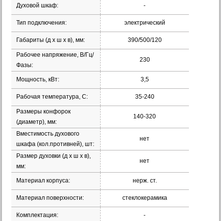
Духовой шкаф:
-
Тип подключения:
электрический
Габариты (д х ш х в), мм:
390/500/120
Рабочее напряжение, В/Гц/
230
Фазы:
Мощность, кВт:
3,5
Рабочая температура, С:
35-240
Размеры конфорок
140-320
(диаметр), мм:
Вместимость духового
нет
шкафа (кол.противней), шт:
Размер духовки (д х ш х в),
нет
мм:
Материал корпуса:
нерж. ст.
Материал поверхности:
стеклокерамика
Комплектация:
-