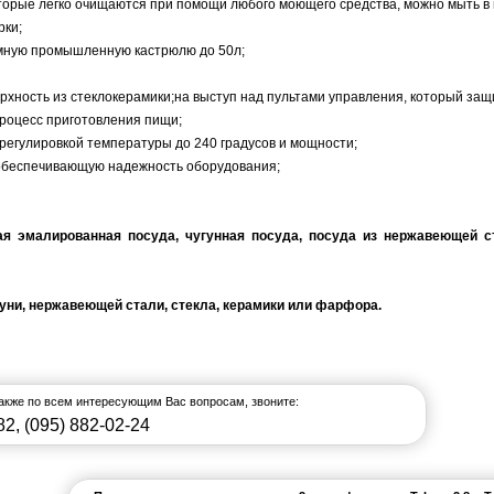
торые легко очищаются при помощи любого моющего средства, можно мыть в
рки;
ромную промышленную кастрюлю до 50л;
рхность из стеклокерамики;на выступ над пультами управления, который за
процесс приготовления пищи;
 регулировкой температуры до 240 градусов и мощности;
 обеспечивающую надежность оборудования;
ая эмалированная посуда, чугунная посуда, посуда из нержавеющей
туни, нержавеющей стали, стекла, керамики или фарфора.
также по всем интересующим Вас вопросам, звоните:
82
,
(095) 882-02-24