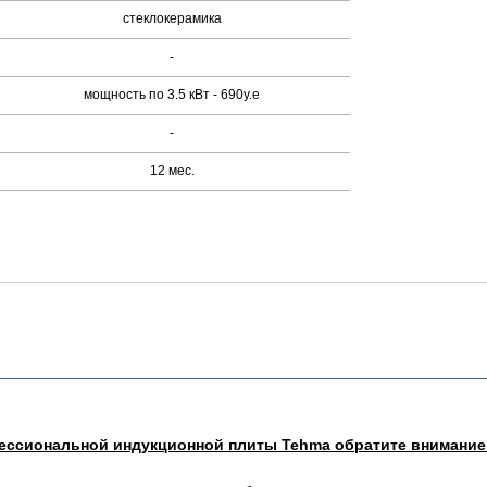
стеклокерамика
-
мощность по 3.5 кВт - 690у.е
-
12 мес.
ссиональной индукционной плиты Tehma обратите внимание