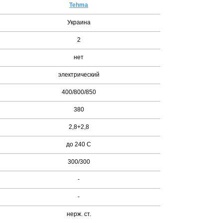
Tehma
Украина
2
нет
электрический
400/800/850
380
2,8+2,8
до 240 С
300/300
-
-
нерж. ст.