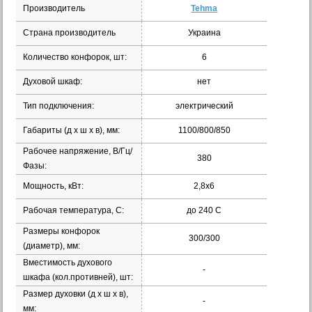
Производитель
Tehma
Страна производитель
Украина
Количество конфорок, шт:
6
Духовой шкаф:
нет
Тип подключения:
электрический
Габариты (д х ш х в), мм:
1100/800/850
Рабочее напряжение, В/Гц/
380
Фазы:
Мощность, кВт:
2,8х6
Рабочая температура, С:
до 240 С
Размеры конфорок
300/300
(диаметр), мм:
Вместимость духового
-
шкафа (кол.противней), шт:
Размер духовки (д х ш х в),
-
мм: