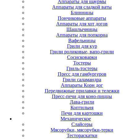
Аппараты для шаурмы
Аппараты для сладкой ваты
Блинницы
Пончиковые аппараты
Аппараты для хот догов
Шашлычницы
Аппараты для попкорна
Вафельницы
Грили для кур
Грили роликовые, вапо-грили
Сосисковарки
Тостеры
Гриль-тостеры
Пресс для гамбургеров
Грили саламандра
Аппараты Корн дог
Передвижные прилавки и тележки
Пресс-печи для коно-пиццы
Лава-грили
Коптильня
Печи для картошки
Механическое
Слайсеры
Мясорубки, мясорубки-терки
Тестораскатки