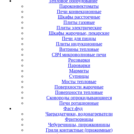
Тепловое оборудование
Пароконвектоматы
Печи конвекционные
Шкафы расстоечные
Плиты газовые
Плиты электрические
Шкафы жарочные, пекарские
Печи для пиццы
Плиты индукционные
Витрины тепловые
СВЧ микроволновые печи
Рисоварки
Пароварки
Мармиты
Супницы
Мосты тепловые
Поверхности жарочные
Поверхности тепловые
Сковороды опрокидывающиеся
Печи ротационные
Фаст-фуд
Чаераздатчики, водонагреватели
Фритюрницы
Чебуречницы, пирожковницы
Грили контактные (прижимные)