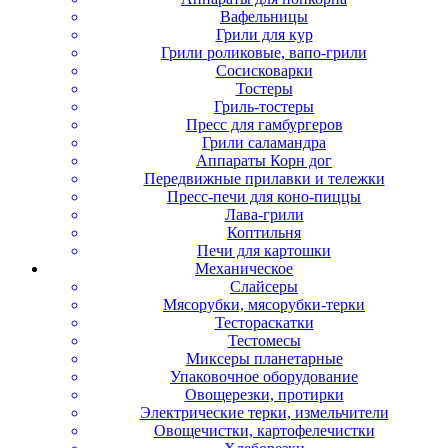
Вафельницы
Грили для кур
Грили роликовые, вапо-грили
Сосисковарки
Тостеры
Гриль-тостеры
Пресс для гамбургеров
Грили саламандра
Аппараты Корн дог
Передвижные прилавки и тележки
Пресс-печи для коно-пиццы
Лава-грили
Коптильня
Печи для картошки
Механическое
Слайсеры
Мясорубки, мясорубки-терки
Тестораскатки
Тестомесы
Миксеры планетарные
Упаковочное оборудование
Овощерезки, протирки
Электрические терки, измельчители
Овощечистки, картофелечистки