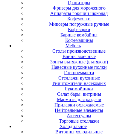
Граниторы
Фризеры для мороженого
Аппараты горячий шоколад
Кофемолки
Миксеры погружные ручные
Кофеварки
Барные комбайны
Кофемашины
Мебель
Столы производственные
Ванны моечные
Зонты вытяжные (вытяжки)
Навесные кухонные полки
Гастроемкости
Стеллажи кухонные
Уничтожители насекомых
Рукомойники
Салат бары, витрины
Мармиты для раздачи
Прилавки охлаждаемые
Нейтральные элементы
Аксессуары
Торговые стеллажи
Холодильное
Витрины холодильные