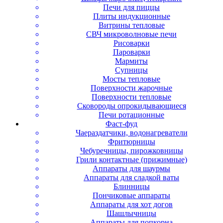
Печи для пиццы
Плиты индукционные
Витрины тепловые
СВЧ микроволновые печи
Рисоварки
Пароварки
Мармиты
Супницы
Мосты тепловые
Поверхности жарочные
Поверхности тепловые
Сковороды опрокидывающиеся
Печи ротационные
Фаст-фуд
Чаераздатчики, водонагреватели
Фритюрницы
Чебуречницы, пирожковницы
Грили контактные (прижимные)
Аппараты для шаурмы
Аппараты для сладкой ваты
Блинницы
Пончиковые аппараты
Аппараты для хот догов
Шашлычницы
Аппараты для попкорна