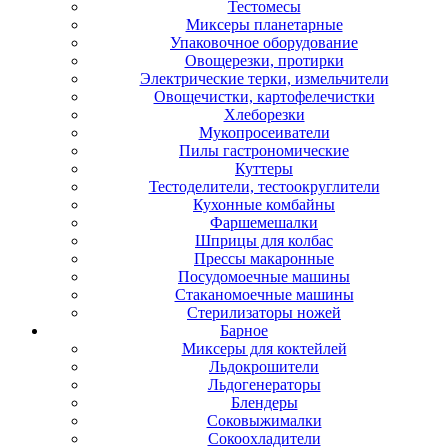
Тестомесы
Миксеры планетарные
Упаковочное оборудование
Овощерезки, протирки
Электрические терки, измельчители
Овощечистки, картофелечистки
Хлеборезки
Мукопросеиватели
Пилы гастрономические
Куттеры
Тестоделители, тестоокруглители
Кухонные комбайны
Фаршемешалки
Шприцы для колбас
Прессы макаронные
Посудомоечные машины
Стаканомоечные машины
Стерилизаторы ножей
Барное
Миксеры для коктейлей
Льдокрошители
Льдогенераторы
Блендеры
Соковыжималки
Сокоохладители