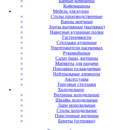
Барные комбайны
Кофемашины
Мебель для кухни
Столы производственные
Ванны моечные
Зонты вытяжные (вытяжки)
Навесные кухонные полки
Гастроемкости
Стеллажи кухонные
Уничтожители насекомых
Рукомойники
Салат бары, витрины
Мармиты для раздачи
Прилавки охлаждаемые
Нейтральные элементы
Аксессуары
Торговые стеллажи
Холодильное
Витрины холодильные
Шкафы холодильные
Лари морозильные
Столы холодильные
Пристенные витрины
Бонеты (островки)