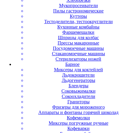
Хлеборезки
Мукопросеиватели
Пилы гастрономические
Куттеры
Тестоделители, тестоокруглители
Кухонные комбайны
Фаршемешалки
Шприцы для колбас
Прессы макаронные
Посудомоечные машины
Стаканомоечные машины
Стерилизаторы ножей
Барное
Миксеры для коктейлей
Льдокрошители
Льдогенераторы
Блендеры
Соковыжималки
Сокоохладители
Граниторы
Фризеры для мороженого
Аппараты и фонтаны горячий шоколад
Кофемолки
Миксеры погружные ручные
Кофеварки