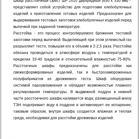
Шкаф расcтоечный Орест ШР 2х10 Двухрядный (650 х 530 мм) -
представляет собой устройство для подготовки хлебобулочных
изделий к приготовлению готовых изделий. Предназначен для
выдерживания тестовых заготовок хлебобулочных изделий перед
выпечкой при заданной температуре.
Расстойка - это процесс контролируемого брожения тестовой
заготовки перед выпечкой. Выделяющей при этом углекислый газ
разрыхляет тесто, повышая его в объеме в 2-2,5 раза. Расстойка
обязана проводиться в атмосфере воздуха с температурой в
пределах 33-40 градусов и относительной влажностью 75-80%.
Расстоечные шкафы предназначены для расстойки как
свежесформированых изделий, так и быстрозамороженных
полуфабрикатов из дрожжевого теста. Шкаф оборудован
системой пароувлажнения и обладает возможностью плавного
регулирования температуры. В выдвижной поддон в нижней
части расстоечного шкафа наливается вода; размещенный внизу
ТЭН подогревает воду в поддоне и активизирует ее испарение;
таковым образом, внутри шкафа создается влажная и теплая
среда, необходимая для расстойки дрожжевых изделий.