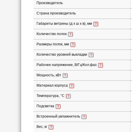
Производитель
Страна производитель
Габариты витрины (д х ш х в), мм
?
Количество полок
?
Размеры полок, мм
?
Количество уровней выкладки
?
Рабочее напряжение, В/Гц/Кол.фаз
?
Мощность, кВт
?
Материал корпуса
?
Температура, °С
?
Подсветка
?
Встроенный увлажнитель
?
Вес, кг
?