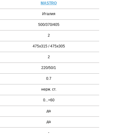
MASTRO
Италия
500/370/405
2
475х315 / 475х305
2
220/50/1
0.7
нерж. ст.
0...+60
да
да
-