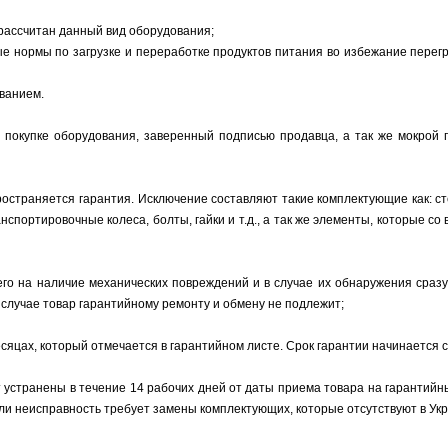
 рассчитан данный вид оборудования;
 нормы по загрузке и переработке продуктов питания во избежание перегру
ванием.
 покупке оборудования, заверенный подписью продавца, а так же мокрой 
остраняется гарантия. Исключение составляют такие комплектующие как: ст
анспортировочные колеса, болты, гайки и т.д., а так же элементы, которые 
его на наличие механических повреждений и в случае их обнаружения сраз
случае товар гарантийному ремонту и обмену не подлежит;
сяцах, который отмечается в гарантийном листе. Срок гарантии начинается 
 устранены в течение 14 рабочих дней от даты приема товара на гарантийны
и неисправность требует замены комплектующих, которые отсутствуют в Укра