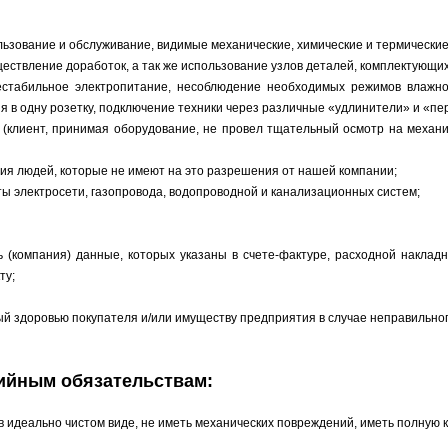
льзование и обслуживание, видимые механические, химические и термические
ществление доработок, а так же использование узлов деталей, комплектую
нестабильное электропитание, несоблюдение необходимых режимов влажн
 в одну розетку, подключение техники через различные «удлинители» и «пере
(клиент, принимая оборудование, не провел тщательный осмотр на механ
ия людей, которые не имеют на это разрешения от нашей компании;
ы электросети, газопровода, водопроводной и канализационных систем;
 (компания) данные, которых указаны в счете-фактуре, расходной накла
ту;
ый здоровью покупателя и/или имуществу предприятия в случае неправильно
тийным обязательствам:
ь в идеально чистом виде, не иметь механических повреждений, иметь полну