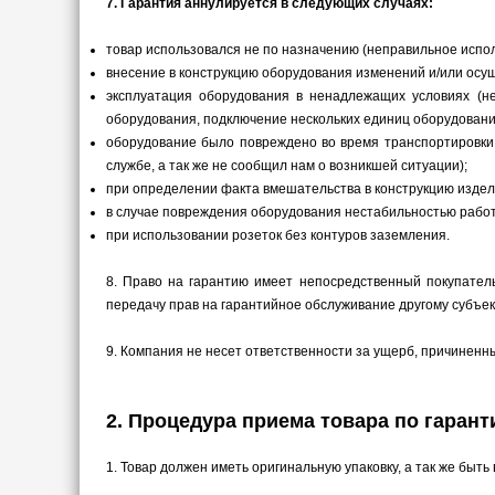
7. Гарантия аннулируется в следующих случаях:
товар использовался не по назначению (неправильное испо
внесение в конструкцию оборудования изменений и/или осу
эксплуатация оборудования в ненадлежащих условиях (
оборудования, подключение нескольких единиц оборудования
оборудование было повреждено во время транспортировки 
службе, а так же не сообщил нам о возникшей ситуации);
при определении факта вмешательства в конструкцию издел
в случае повреждения оборудования нестабильностью работ
при использовании розеток без контуров заземления.
8.
Право на гарантию имеет непосредственный покупатель
передачу прав на гарантийное обслуживание другому субъек
9.
Компания не несет ответственности за ущерб, причиненн
2. Процедура приема товара по гаран
1.
Товар должен иметь оригинальную упаковку, а так же быт