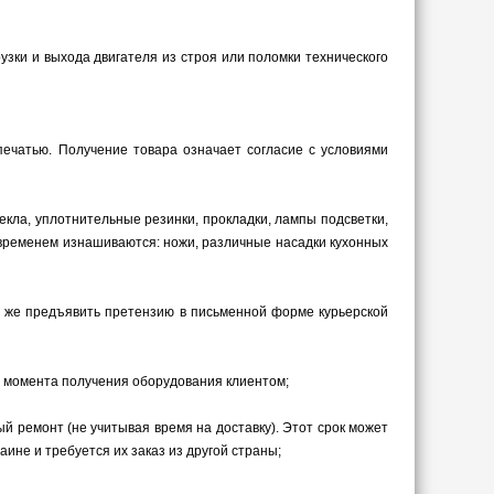
зки и выхода двигателя из строя или поломки технического
печатью. Получение товара означает согласие с условиями
екла, уплотнительные резинки, прокладки, лампы подсветки,
со временем изнашиваются: ножи, различные насадки кухонных
у же предъявить претензию в письменной форме курьерской
с момента получения оборудования клиентом;
й ремонт (не учитывая время на доставку). Этот срок может
ине и требуется их заказ из другой страны;