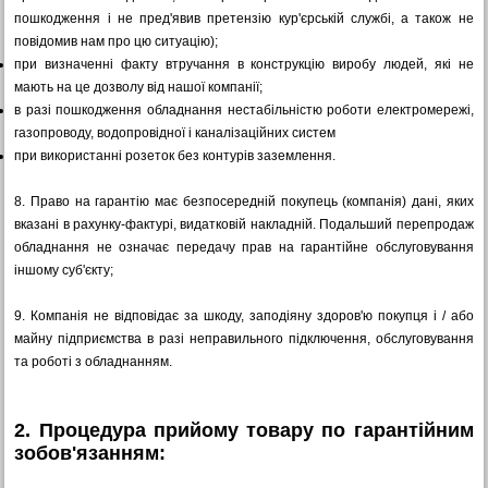
пошкодження і не пред'явив претензію кур'єрській службі, а також не
повідомив нам про цю ситуацію);
при визначенні факту втручання в конструкцію виробу людей, які не
мають на це дозволу від нашої компанії;
в разі пошкодження обладнання нестабільністю роботи електромережі,
газопроводу, водопровідної і каналізаційних систем
при використанні розеток без контурів заземлення.
8.
Право на гарантію має безпосередній покупець (компанія) дані, яких
вказані в рахунку-фактурі, видатковій накладній. Подальший перепродаж
обладнання не означає передачу прав на гарантійне обслуговування
іншому суб'єкту;
9.
Компанія не відповідає за шкоду, заподіяну здоров'ю покупця і / або
майну підприємства в разі неправильного підключення, обслуговування
та роботі з обладнанням.
2. Процедура прийому товару по гарантійним
зобов'язанням: