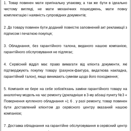
1.
Товар повинен мати оригінальну упаковку, а так же бути в ідеально
чистому вигляді, не мати механічних пошкоджень, мати повну
комплектацію і наявність супровідних документів;
2.
До товару повинен бути доданий повністю заповнений акт рекламації з
підписом і печаткою покупця;
3.
Обладнання, без гарантійного талона, виданого нашою компанією,
гарантійного обслуговування не підлягає;
4.
Сервісний відділ має право вимагати від клієнта документи, які
підтверджують покупку товару (рахунок-фактура, видаткова накладна,
гарантійний талон), якщо виникають сумніви щодо його походження;
5.
Компанія не бере на себе зобов'язань заміни гарантійного товару на
аналогічну модель на час ремонту (докладніше в 3-му абзаці пункту №3 «
Повернення купленого обладнання »); 6 .
у разі ремонту, товар повинен
бути доставлений клієнтом до сервісного центру вказаний нашою
компанією;
7.
Доставка обладнання на гарантійне обслуговування в сервісний центр