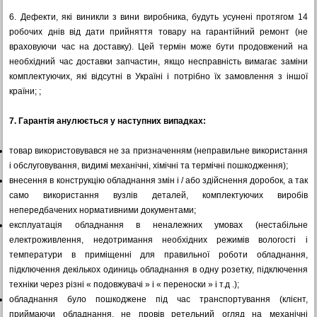
6.
Дефекти, які виникли з вини виробника, будуть усунені протягом 14
робочих днів від дати прийняття товару на гарантійний ремонт (не
враховуючи час на доставку). Цей термін може бути продовжений на
необхідний час доставки запчастин, якщо несправність вимагає заміни
комплектуючих, які відсутні в Україні і потрібно їх замовлення з іншої
країни; ;
7. Гарантія анулюється у наступних випадках:
товар використовувався не за призначенням (неправильне використання
і обслуговування, видимі механічні, хімічні та термічні пошкодження);
внесення в конструкцію обладнання змін і / або здійснення доробок, а так
само використання вузлів деталей, комплектуючих виробів
непередбачених нормативними документами;
експлуатація обладнання в неналежних умовах (нестабільне
електроживлення, недотримання необхідних режимів вологості і
температури в приміщенні для правильної роботи обладнання,
підключення декількох одиниць обладнання в одну розетку, підключення
техніки через різні « подовжувачі » і « переноски » і т.д .);
обладнання було пошкоджене під час транспортування (клієнт,
приймаючи обладнання, не провів ретельний огляд на механічні