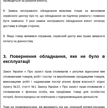
проводиться за рахунок клієнта;
8.
Заміна несправного обладнання можлива тільки за висновком
сервісного центру про те, що обладнання не підлягає ремонту і повинно
бути замінено. У разі заміни несправного обладнання клієнт оплачує
доставку в обидві сторони;
9.
Якщо товар виявився справним, сервісний центр має право вимагати
оплату за діагностику
3. Повернення обладнання, яке не було в
експлуатації
Закон України « Про захист прав споживачів » регулює відносини між
споживачами товарів, робіт і послуг та виробниками, продавцями товарів,
виконавцями робіт і надавачами послуг різних форм власності згідно
пункту №22, статті №1 Закону України « Про захист прав споживачів »
споживачем є фізична особа, яка придбаває товар для особистих
потреб, безпосередньо не пов'язаних з підприємницькою діяльністю
Тому на правовідносини, які виникають під час операцій купівлі-продажу