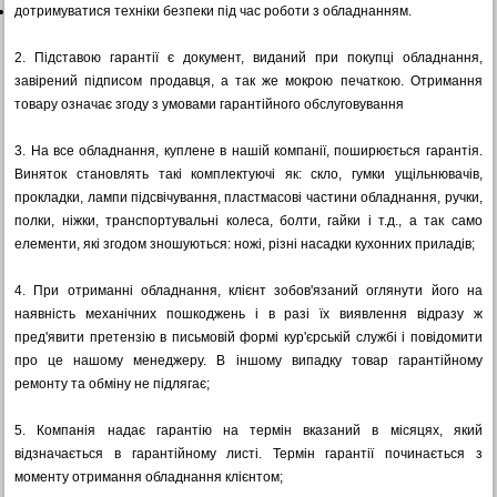
дотримуватися техніки безпеки під час роботи з обладнанням.
2.
Підставою гарантії є документ, виданий при покупці обладнання,
завірений підписом продавця, а так же мокрою печаткою. Отримання
товару означає згоду з умовами гарантійного обслуговування
3.
На все обладнання, куплене в нашій компанії, поширюється гарантія.
Виняток становлять такі комплектуючі як: скло, гумки ущільнювачів,
прокладки, лампи підсвічування, пластмасові частини обладнання, ручки,
полки, ніжки, транспортувальні колеса, болти, гайки і т.д., а так само
елементи, які згодом зношуються: ножі, різні насадки кухонних приладів;
4.
При отриманні обладнання, клієнт зобов'язаний оглянути його на
наявність механічних пошкоджень і в разі їх виявлення відразу ж
пред'явити претензію в письмовій формі кур'єрській службі і повідомити
про це нашому менеджеру. В іншому випадку товар гарантійному
ремонту та обміну не підлягає;
5.
Компанія надає гарантію на термін вказаний в місяцях, який
відзначається в гарантійному листі. Термін гарантії починається з
моменту отримання обладнання клієнтом;