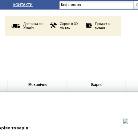
КОНТАКТИ
Доставка по
Сервіс в 30
Продаж в
Україні
містах
кредит
Механічне
Барне
рiях товарiв: