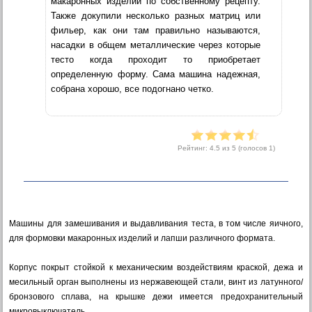
макаронных изделий по собственному рецепту.
Также докупили несколько разных матриц или
фильер, как они там правильно называются,
насадки в общем металлические через которые
тесто когда проходит то приобретает
определенную форму. Сама машина надежная,
собрана хорошо, все подогнано четко.
Рейтинг:
4.5
из 5 (голосов
1
)
Машины для замешивания и выдавливания теста, в том числе яичного,
для формовки макаронных изделий и лапши различного формата.
Корпус покрыт стойкой к механическим воздействиям краской, дежа и
месильный орган выполнены из нержавеющей стали, винт из латунного/
бронзового сплава, на крышке дежи имеется предохранительный
микровыключатель.