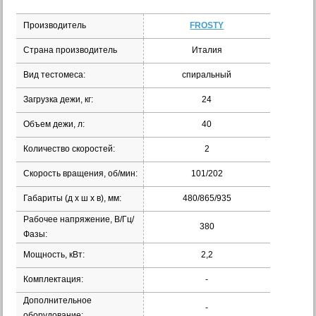
Производитель
FROSTY
Страна производитель
Италия
Вид тестомеса:
спиральный
Загрузка дежи, кг:
24
Объем дежи, л:
40
Количество скоростей:
2
Скорость вращения, об/мин:
101/202
Габариты (д х ш х в), мм:
480/865/935
Рабочее напряжение, В/Гц/
380
Фазы:
Мощность, кВт:
2,2
Комплектация:
-
Дополнительное
-
оборудование: