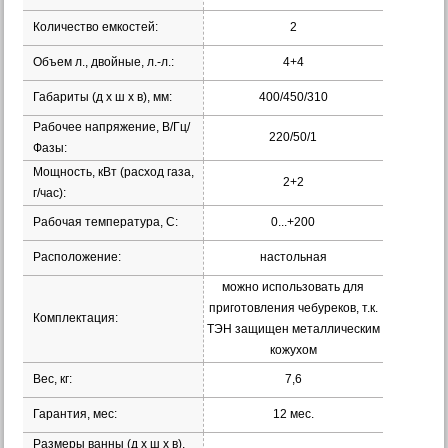
Количество емкостей:
2
Объем л., двойные, л.-л.:
4+4
Габариты (д х ш х в), мм:
400/450/310
Рабочее напряжение, В/Гц/
220/50/1
Фазы:
Мощность, кВт (расход газа,
2+2
г/час):
Рабочая температура, С:
0...+200
Расположение:
настольная
можно использовать для
приготовления чебуреков, т.к.
Комплектация:
ТЭН защищен металлическим
кожухом
Вес, кг:
7,6
Гарантия, мес:
12 мес.
Размеры ванны (д х ш х в),