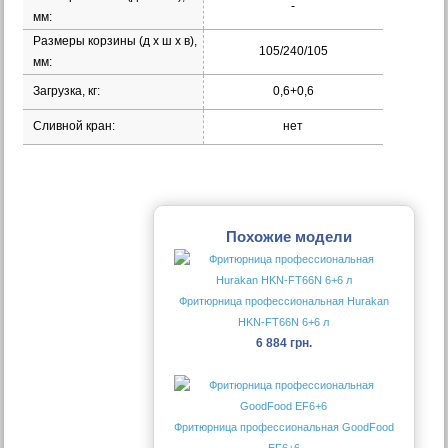
-
мм:
Размеры корзины (д х ш х в),
105/240/105
мм:
Загрузка, кг:
0,6+0,6
Сливной кран:
нет
Похожие модели
Фритюрница профессиональная Hurakan
HKN-FT66N 6+6 л
6 884 грн.
Фритюрница профессиональная GoodFood