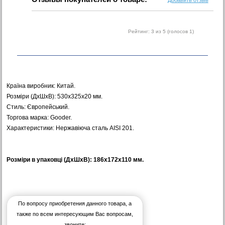
Добавить отзыв
Рейтинг:
3
из 5 (голосов
1
)
Країна виробник: Китай.
Розміри (ДхШхВ): 530х325х20 мм.
Стиль: Європейський.
Торгова марка: Gooder.
Характеристики: Нержавіюча сталь AISI 201.
Розміри в упаковці (ДхШхВ): 186х172х110 мм.
По вопросу приобретения данного товара, а
также по всем интересующим Вас вопросам,
звоните: