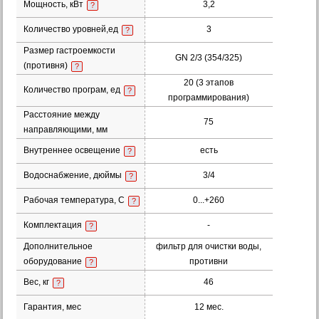
Мощность, кВт
3,2
?
Количество уровней,ед
3
?
Размер гастроемкости
GN 2/3 (354/325)
(противня)
?
20 (3 этапов
Количество програм, ед
?
программирования)
Расстояние между
75
направляющими, мм
Внутреннее освещение
есть
?
Водоснабжение, дюймы
3/4
?
Рабочая температура, С
0...+260
?
Комплектация
-
?
Дополнительное
фильтр для очистки воды,
оборудование
противни
?
Вес, кг
46
?
Гарантия, мес
12 мес.