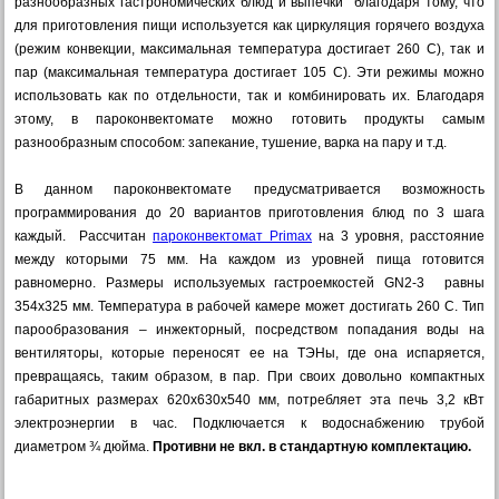
разнообразных гастрономических блюд и выпечки благодаря тому, что
для приготовления пищи используется как циркуляция горячего воздуха
(режим конвекции, максимальная температура достигает 260 С), так и
пар (максимальная температура достигает 105 С). Эти режимы можно
использовать как по отдельности, так и комбинировать их. Благодаря
этому, в пароконвектомате можно готовить продукты самым
разнообразным способом: запекание, тушение, варка на пару и т.д.
В данном пароконвектомате предусматривается возможность
программирования до 20 вариантов приготовления блюд по 3 шага
каждый. Рассчитан
пароконвектомат Primax
на 3 уровня, расстояние
между которыми 75 мм. На каждом из уровней пища готовится
равномерно. Размеры используемых гастроемкостей GN2-3 равны
354х325 мм. Температура в рабочей камере может достигать 260 С. Тип
парообразования – инжекторный, посредством попадания воды на
вентиляторы, которые переносят ее на ТЭНы, где она испаряется,
превращаясь, таким образом, в пар. При своих довольно компактных
габаритных размерах 620х630х540 мм, потребляет эта печь 3,2 кВт
электроэнергии в час. Подключается к водоснабжению трубой
диаметром ¾ дюйма.
Противни не вкл. в стандартную комплектацию.