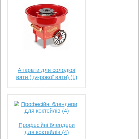
Апарати для солодкої
вати (цукрової вати) (1)
Професійні блендери
для коктейлів (4)