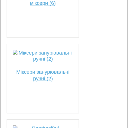
міксери (6)
Міксери занурювальні
ручні (2)