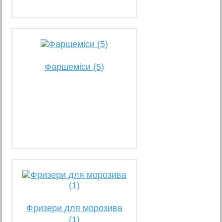
Фаршеміси (5)
Фризери для морозива
(1)