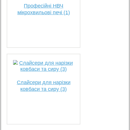
Професійні НВЧ
мікрохвильові печі (1)
Слайсери для нарізки
ковбаси та сиру (3)