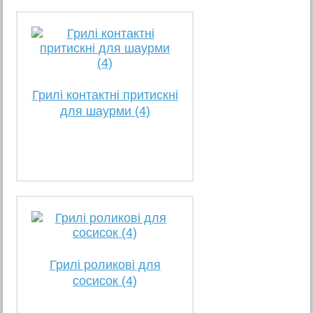
Грилі контактні притискні
для шаурми (4)
Грилі роликові для
сосисок (4)