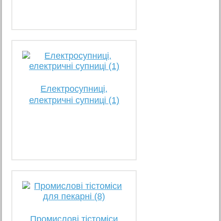
Електросупниці,
електричні супниці (1)
Промислові тістоміси