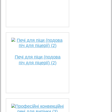
Печі для піци (подова
піч для піцерії) (2)