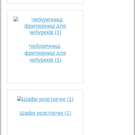
Чебуречниці,
фритюрниці для
чебуреків (1)
Шафи розстоєчні (1)