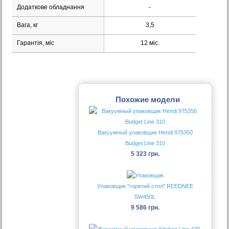
Додаткове обладнання
-
Вага, кг
3,5
Гарантія, міс
12 міс.
Похожие модели
Вакуумный упаковщик Hendi 975350
Budget Line 310
5 323 грн.
Упаковщик "горячий стол" REEDNEE
SW450L
9 586 грн.