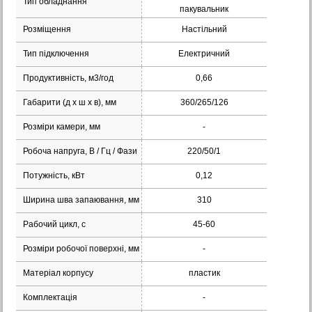
Тип обладнання
пакувальник
Розміщення
Настільний
Тип підключення
Електричний
Продуктивність, м3/год
0,66
Габарити (д х ш x в), мм
360/265/126
Розміри камери, мм
-
Робоча напруга, В / Гц / Фази
220/50/1
Потужність, кВт
0,12
Ширина шва запаювання, мм
310
Рабочий цикл, с
45-60
Розміри робочої поверхні, мм
-
Матеріал корпусу
пластик
Комплектація
-