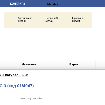
КОНТАКТИ
Доставка по
Сервіс в 30
Продаж в
Україні
містах
кредит
Механічне
Барне
мні пакувальники
C 3
(код 01/4047)
Наявність уточнюйте