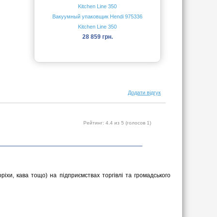
Вакуумный упаковщик Hendi 975336
Kitchen Line 350
28 859 грн.
Додати відгук
Рейтинг:
4.4
из 5 (голосов
1
)
оріхи, кава тощо) на підприємствах торгівлі та громадського