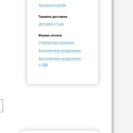
Кур'єрські служби
Терміни доставки
Доставка 1-4 дні
Форми оплати
Готівкою при отриманні
Безготівковим розрахунком
Безготівковим розрахунком
з ПДВ