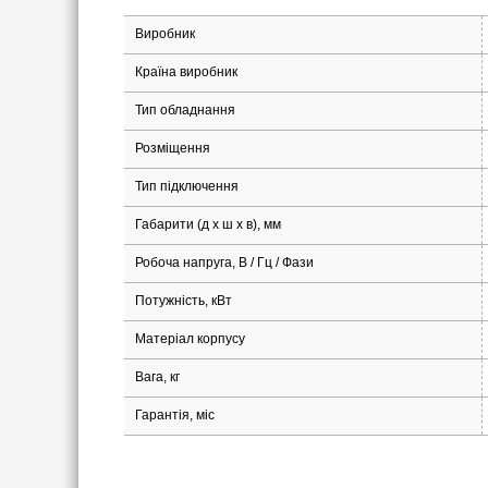
Виробник
Країна виробник
Тип обладнання
Розміщення
Тип підключення
Габарити (д х ш x в), мм
Робоча напруга, В / Гц / Фази
Потужність, кВт
Матеріал корпусу
Вага, кг
Гарантія, міс