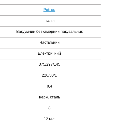
Petros
Італія
Вакуумний безкамерний пакувальник
Настільний
Електричний
375/297/145
220/50/1
0,4
нерж. сталь
8
12 міс.